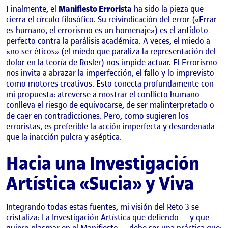
Finalmente, el
Manifiesto Errorista
ha sido la pieza que
cierra el círculo filosófico. Su reivindicación del error («Errar
es humano, el errorismo es un homenaje») es el antídoto
perfecto contra la parálisis académica. A veces, el miedo a
«no ser éticos» (el miedo que paraliza la representación del
dolor en la teoría de Rosler) nos impide actuar. El Errorismo
nos invita a abrazar la imperfección, el fallo y lo imprevisto
como motores creativos. Esto conecta profundamente con
mi propuesta: atreverse a mostrar el conflicto humano
conlleva el riesgo de equivocarse, de ser malinterpretado o
de caer en contradicciones. Pero, como sugieren los
erroristas, es preferible la acción imperfecta y desordenada
que la inacción pulcra y aséptica.
Hacia una Investigación
Artística «Sucia» y Viva
Integrando todas estas fuentes, mi visión del Reto 3 se
cristaliza: La Investigación Artística que defiendo —y que
quiero plasmar en el Manifiesto— debe ser una práctica que: