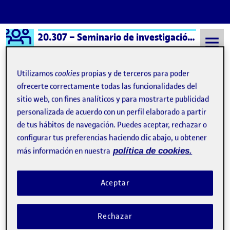
Logo Ágora
20.307 – Seminario de investigación artística – Aula 1
Saltar al contenido
Utilizamos
cookies
propias y de terceros para poder
ofrecerte correctamente todas las funcionalidades del
sitio web, con fines analíticos y para mostrarte publicidad
Semestre 20251 - Aula 1
27 Diciembre, 2025
personalizada de acuerdo con un perfil elaborado a partir
27 Diciembre, 2025
de tus hábitos de navegación. Puedes aceptar, rechazar o
configurar tus preferencias haciendo clic abajo, u obtener
más información en nuestra
política de cookies.
MANIFIESTO- NURIA PAZOS Y ELENA RIVERA
Publicado por
Publicado por
Elena Rivera López
Visibilidad:
Fecha de publicación
en MANIFIESTO- NURIA PAZOS Y E
Pública
-
27 Dic 2025
-
comentario
Aceptar
Entrega de la actividad Reto 3 …
Rechazar