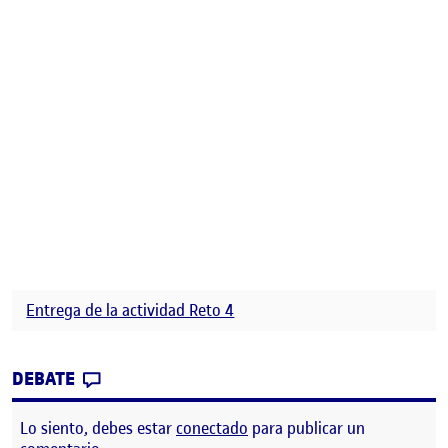
Entrega de la actividad Reto 4
CONTRIBUTION
0
EN REFLEXION FINAL. RETO4
DEBATE
Lo siento, debes estar
conectado
para publicar un