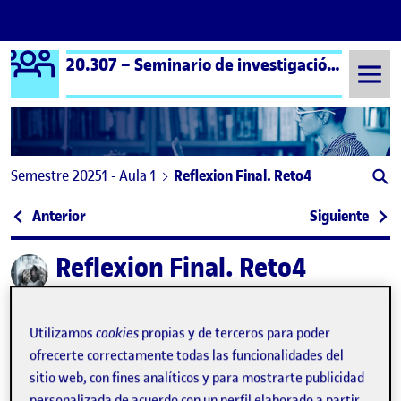
Logo Ágora
20.307 – Seminario de investigación artística – Aula 1
Saltar al contenido
Semestre 20251 - Aula 1
Reflexion Final. Reto4
Navegación de entradas
: Píxeles arrancados, los pastiches del presente
: Ret
Anterior
Siguiente
Reflexion Final. Reto4
Publicado por
Publicado por
Miguel Angel Ramos Oya
Visibilidad:
Fecha de publicación
en Reflexion Final. Reto4
Pública
-
3 Ene 2026
-
comentario
Utilizamos
cookies
propias y de terceros para poder
ofrecerte correctamente todas las funcionalidades del
sitio web, con fines analíticos y para mostrarte publicidad
personalizada de acuerdo con un perfil elaborado a partir