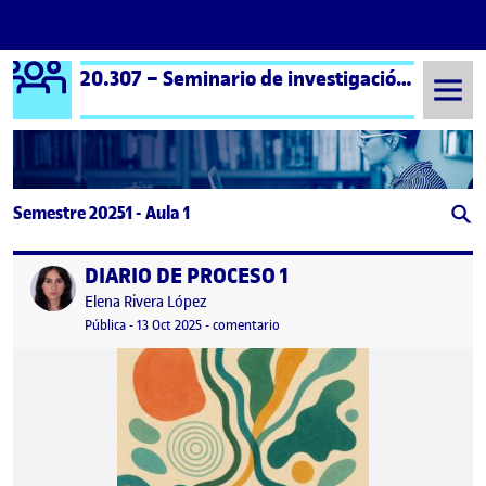
Logo Ágora
20.307 – Seminario de investigación artística – Aula 1
Saltar al contenido
Semestre 20251 - Aula 1
DIARIO DE PROCESO 1
Publicado por
Publicado por
Elena Rivera López
Visibilidad:
Fecha de publicación
en DIARIO DE PROCESO 1
Pública
-
13 Oct 2025
-
comentario