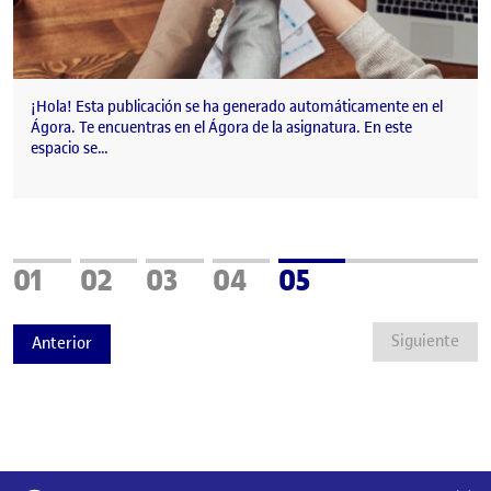
¡Hola! Esta publicación se ha generado automáticamente en el
Ágora. Te encuentras en el Ágora de la asignatura. En este
espacio se…
Página
Página
Página
Página
Página
01
02
03
04
05
Siguiente
Anterior