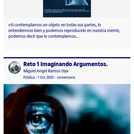
«Si contemplamos un objeto en todas sus partes, lo
entendemoss bien y podemos reproducirlo en nuestra mente,
podemos decir que lo contemplamos…
Reto 1 Imaginando Argumentos.
Publicado por
Publicado por
Miguel Angel Ramos Oya
Visibilidad:
Fecha de publicación
en Reto 1 Imaginando Argumentos.
Pública
-
1 Oct 2025
-
comentario