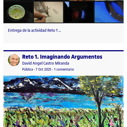
Entrega de la actividad Reto 1 …
Reto 1. Imaginando Argumentos
Publicado por
Publicado por
David Angel Castro Miranda
Visibilidad:
Fecha de publicación
10 octubre, 2025 12:03 pm
en Reto 1. Imaginando Argumento
Pública
-
7 Oct 2025
-
1 comentario