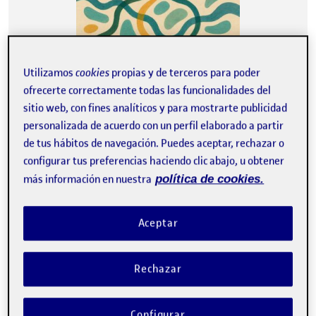
Utilizamos
cookies
propias y de terceros para poder
ofrecerte correctamente todas las funcionalidades del
Entrega de la actividad Reto 2 …
sitio web, con fines analíticos y para mostrarte publicidad
personalizada de acuerdo con un perfil elaborado a partir
de tus hábitos de navegación. Puedes aceptar, rechazar o
Diario de Proceso – Comentario 1.
Publicado por
configurar tus preferencias haciendo clic abajo, u obtener
Publicado por
David Angel Castro Miranda
más información en nuestra
política de cookies.
Visibilidad:
Fecha de publicación
en Diario de Proceso – Comentario 1
Pública
-
12 Oct 2025
-
comentario
Aceptar
Rechazar
Configurar