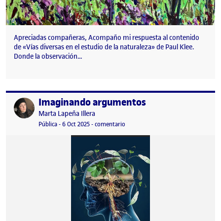
Apreciadas compañeras, Acompaño mi respuesta al contenido
de «Vías diversas en el estudio de la naturaleza» de Paul Klee.
Donde la observación…
Imaginando argumentos
Publicado por
Publicado por
Marta Lapeña Illera
Visibilidad:
Fecha de publicación
6 octubre, 2025 11:21 pm
en Imaginando argumentos
Pública
-
6 Oct 2025
-
comentario