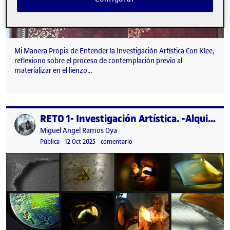
Mi Manera Propia de Entender la Investigación Artística Con Klee,
reflexiono sobre el proceso de contemplación previo al
materializar en el lienzo…
RETO 1- Investigación Artística. -Alquimia del color-
Publicado por
Publicado por
Miguel Angel Ramos Oya
Visibilidad:
Fecha de publicación
12 octubre, 2025 4:55 pm
en RETO 1- Investigación Artística. -
Pública
-
12 Oct 2025
-
comentario