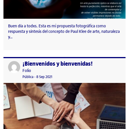
Buen día a todxs. Esta es mi propuesta fotográfica como
respuesta y síntesis del concepto de Paul Klee de arte, naturaleza
y…
¡Bienvenidos y bienvenidas!
Publicado por
Publicado por
Folio
Visibilidad:
Fecha de publicación
15 septiembre, 2022 3:41 pm
Pública
-
8 Sep 2021