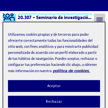
Logo Ágora
20.307 – Seminario de investigación artística – Aula 1
Saltar al contenido
Utilizamos
cookies
propias y de terceros para poder
ofrecerte correctamente todas las funcionalidades del
sitio web, con fines analíticos y para mostrarte publicidad
Semestre 20251 - Aula 1
historia del arte
personalizada de acuerdo con un perfil elaborado a partir
historia del arte
de tus hábitos de navegación. Puedes aceptar, rechazar o
configurar tus preferencias haciendo clic abajo, u obtener
más información en nuestra
política de cookies.
Píxeles arrancados, los pastiches del presente
Publicado por
Publicado por
Carson Galan Elzinga
Visibilidad:
Fecha de publicación
en Píxeles arrancados, los pastiches
Pública
-
2 Ene 2026
-
comentario
Aceptar
Este ejercicio de arqueología de los medios especulativa traza
comparaciones entre la fragmentaria pintura mural vesubiana y
Rechazar
el reciclaje de imágenes que consumimos a diario en nuestros
dispositivos. Entrega de la actividad Reto 2 …