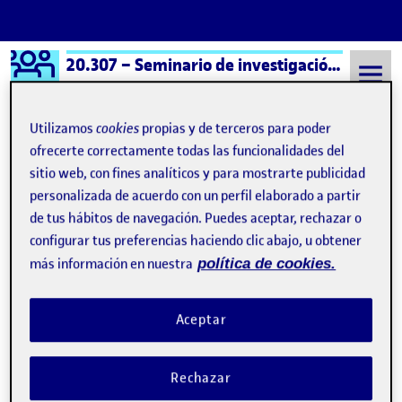
Logo Ágora
20.307 – Seminario de investigación artística – Aula 1
Saltar al contenido
Utilizamos
cookies
propias y de terceros para poder
ofrecerte correctamente todas las funcionalidades del
sitio web, con fines analíticos y para mostrarte publicidad
Semestre 20251 - Aula 1
prácticas contextuales
personalizada de acuerdo con un perfil elaborado a partir
prácticas contextuales
de tus hábitos de navegación. Puedes aceptar, rechazar o
configurar tus preferencias haciendo clic abajo, u obtener
más información en nuestra
política de cookies.
Insurgentes visuales – El manifiesto memero
Publicado por
Publicado por
Carson Galan Elzinga
Visibilidad:
Fecha de publicación
25 marzo, 2026 6:27 pm
en Insurgentes visuales – El manif
Pública
-
29 Dic 2025
-
comentario
Aceptar
Una declaración de guerra que sitúa el meme como un campo de
conflicto político y cultural. Propone una insurgencia visual en la
Rechazar
que pasamos del consumo pasivo hacia la interrogación y
transformación de las imágenes como acto de resistencia. …