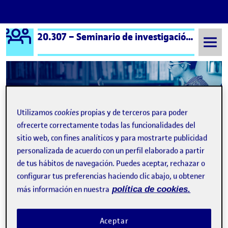
Logo Ágora
20.307 – Seminario de investigación artística – Aula 1
Saltar al contenido
Semestre 20251 - Aula 1
9 Enero, 2026
Utilizamos
cookies
propias y de terceros para poder
9 Enero, 2026
ofrecerte correctamente todas las funcionalidades del
sitio web, con fines analíticos y para mostrarte publicidad
personalizada de acuerdo con un perfil elaborado a partir
MANIFIESTO
Publicado por
de tus hábitos de navegación. Puedes aceptar, rechazar o
Publicado por
Jon Riera Santos
configurar tus preferencias haciendo clic abajo, u obtener
Visibilidad:
Fecha de publicación
9 enero, 2026 8:57 pm
en MANIFIESTO
Pública
-
9 Ene 2026
-
comentario
más información en nuestra
política de cookies.
MANIFIESTO COLECTIVO: THE ART OF UNMAKING We, artists,
researchers, and cultural practitioners, declare that artistic
research is not a discipline but a space of encounter. It is a
Aceptar
practice of unmaking—unmaking the boundaries between art