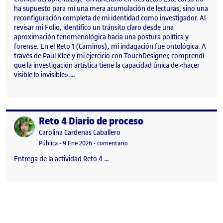
ha supuesto para mí una mera acumulación de lecturas, sino una
reconfiguración completa de mi identidad como investigador. Al
revisar mi Folio, identifico un tránsito claro desde una
aproximación fenomenológica hacia una postura política y
forense. En el Reto 1 (Caminos), mi indagación fue ontológica. A
través de Paul Klee y mi ejercicio con TouchDesigner, comprendí
que la investigación artística tiene la capacidad única de «hacer
visible lo invisible».…
Reto 4 Diario de proceso
Publicado por
Publicado por
Carolina Cardenas Caballero
Visibilidad:
Fecha de publicación
23 febrero, 2026 11:47 pm
en Reto 4 Diario de proceso
Pública
-
9 Ene 2026
-
comentario
Entrega de la actividad Reto 4 …