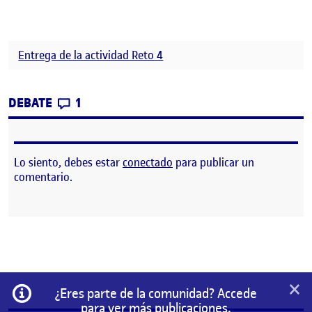
Entrega de la actividad Reto 4
CONTRIBUTIONS
EN DIARIO DE PROCESO-CUARTA ENTREG
DEBATE
1
Lo siento, debes estar
conectado
para publicar un
comentario.
×
Información
¿Eres parte de la comunidad? Accede
para ver más publicaciones.