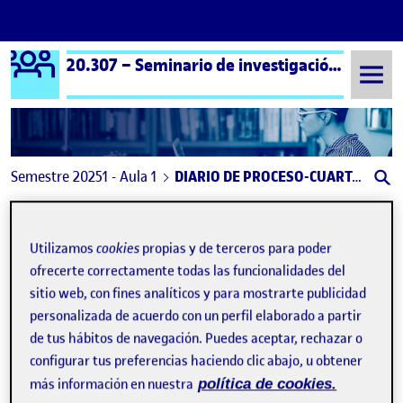
Logo Ágora
20.307 – Seminario de investigación artística – Aula 1
Saltar al contenido
Semestre 20251 - Aula 1
DIARIO DE PROCESO-CUARTA ENTREGA
Navegación de entradas
: Reto 4 – Diario de proceso
: MA
Anterior
Siguiente
Utilizamos
cookies
propias y de terceros para poder
DIARIO DE PROCESO-CUARTA 
Publicado por
ofrecerte correctamente todas las funcionalidades del
Publicado por
sitio web, con fines analíticos y para mostrarte publicidad
Carla Castaño Maidana
Visibilidad:
Fecha de publicación
en DIARIO DE PROCESO-CUARTA EN
Pública
-
9 Ene 2026
-
1 comentario
personalizada de acuerdo con un perfil elaborado a partir
de tus hábitos de navegación. Puedes aceptar, rechazar o
configurar tus preferencias haciendo clic abajo, u obtener
más información en nuestra
política de cookies.